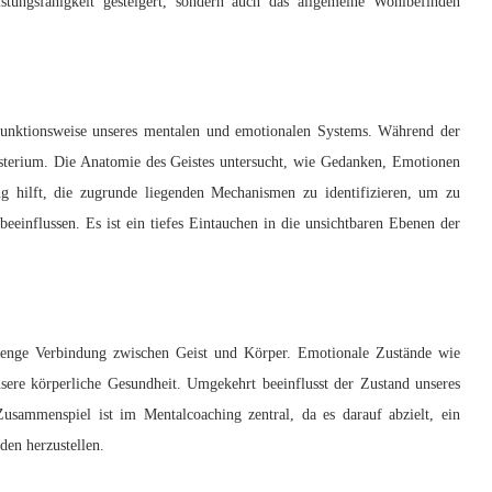
ungsfähigkeit gesteigert, sondern auch das allgemeine Wohlbefinden
 Funktionsweise unseres mentalen und emotionalen Systems. Während der
Mysterium. Die Anatomie des Geistes untersucht, wie Gedanken, Emotionen
ng hilft, die zugrunde liegenden Mechanismen zu identifizieren, um zu
eeinflussen. Es ist ein tiefes Eintauchen in die unsichtbaren Ebenen der
 enge Verbindung zwischen Geist und Körper. Emotionale Zustände wie
sere körperliche Gesundheit. Umgekehrt beeinflusst der Zustand unseres
usammenspiel ist im Mentalcoaching zentral, da es darauf abzielt, ein
en herzustellen.