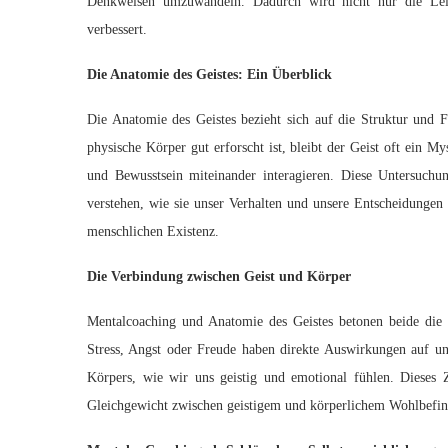
Denkweisen umzuwandeln. Dadurch wird nicht nur die Leist
verbessert.
Die Anatomie des Geistes: Ein Überblick
Die Anatomie des Geistes bezieht sich auf die Struktur und
physische Körper gut erforscht ist, bleibt der Geist oft ein 
und Bewusstsein miteinander interagieren. Diese Untersuchu
verstehen, wie sie unser Verhalten und unsere Entscheidungen b
menschlichen Existenz.
Die Verbindung zwischen Geist und Körper
Mentalcoaching und Anatomie des Geistes betonen beide die
Stress, Angst oder Freude haben direkte Auswirkungen auf un
Körpers, wie wir uns geistig und emotional fühlen. Dieses Z
Gleichgewicht zwischen geistigem und körperlichem Wohlbefind